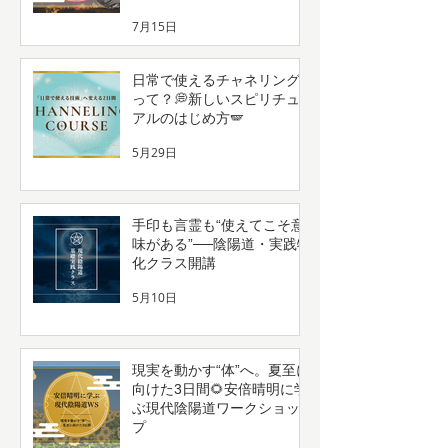
7月15日
日常で使えるチャネリング
って？💭新しいスピリチュ
アルのはじめ方🪽
5月29日
手印も言霊も“使えてこそ意
味がある”──陰陽道・実践特
化クラス開講
5月10日
現実を動かす“体”へ。夏至に
向けた3日間🌻安倍晴明に学
ぶ現代陰陽道ワークショッ
プ