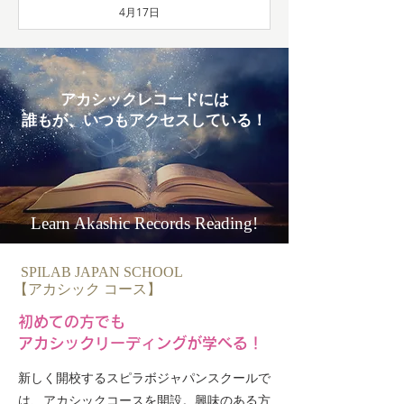
4月17日
アカシックレコードには
​誰もが、いつもアクセスしている！
Learn Akashic Records Reading!
SPILAB JAPAN SCHOOL
NEW
【アカシック コース】
初めての方でも
アカシックリーディングが学べる！
新しく開校するスピラボジャパンスクールで
は、アカシックコースを開設。興味のある方