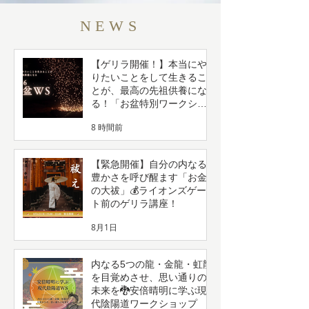
NEWS
【ゲリラ開催！】本当にや
りたいことをして生きるこ
とが、最高の先祖供養にな
る！「お盆特別ワークショ
ップ」
8 時間前
【緊急開催】自分の内なる
豊かさを呼び醒ます「お金
の大祓」💰ライオンズゲー
ト前のゲリラ講座！
8月1日
内なる5つの龍・金龍・虹龍
を目覚めさせ、思い通りの
未来を🐉安倍晴明に学ぶ現
代陰陽道ワークショップ