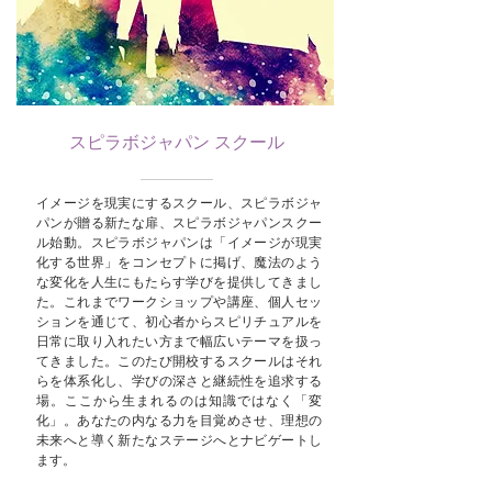
スピラボジャパン スクール
イメージを現実にするスクール、スピラボジャ
パンが贈る新たな扉、スピラボジャパンスクー
ル始動。スピラボジャパンは「イメージが現実
化する世界」をコンセプトに掲げ、魔法のよう
な変化を人生にもたらす学びを提供してきまし
た。これまでワークショップや講座、個人セッ
ションを通じて、初心者からスピリチュアルを
日常に取り入れたい方まで幅広いテーマを扱っ
てきました。このたび開校するスクールはそれ
らを体系化し、学びの深さと継続性を追求する
場。ここから生まれるのは知識ではなく「変
化」。あなたの内なる力を目覚めさせ、理想の
未来へと導く新たなステージへとナビゲートし
ます。