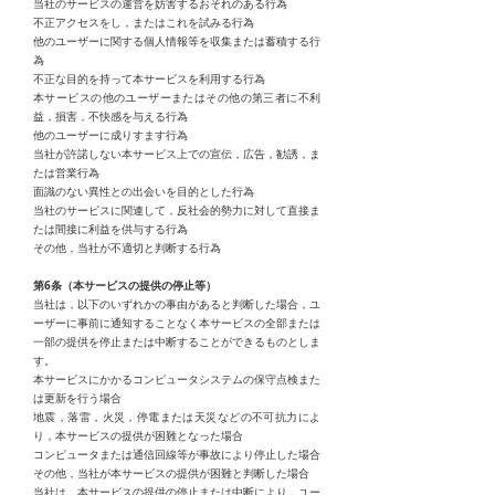
当社のサービスの運営を妨害するおそれのある行為
不正アクセスをし，またはこれを試みる行為
他のユーザーに関する個人情報等を収集または蓄積する行
為
不正な目的を持って本サービスを利用する行為
本サービスの他のユーザーまたはその他の第三者に不利
益，損害，不快感を与える行為
他のユーザーに成りすます行為
当社が許諾しない本サービス上での宣伝，広告，勧誘，ま
たは営業行為
面識のない異性との出会いを目的とした行為
当社のサービスに関連して，反社会的勢力に対して直接ま
たは間接に利益を供与する行為
その他，当社が不適切と判断する行為
第6条（本サービスの提供の停止等）
当社は，以下のいずれかの事由があると判断した場合，ユ
ーザーに事前に通知することなく本サービスの全部または
一部の提供を停止または中断することができるものとしま
す。
本サービスにかかるコンピュータシステムの保守点検また
は更新を行う場合
地震，落雷，火災，停電または天災などの不可抗力によ
り，本サービスの提供が困難となった場合
コンピュータまたは通信回線等が事故により停止した場合
その他，当社が本サービスの提供が困難と判断した場合
当社は，本サービスの提供の停止または中断により，ユー