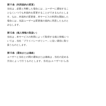
第11条（利用規約の変更）
当社は，必要と判断した場合には，ユーザーに通知するこ
となくいつでも本規約を変更することができるものとしま
す。なお，本規約の変更後，本サービスの利用を開始した
場合には，当該ユーザーは変更後の規約に同意したものと
みなします。
第12条（個人情報の取扱い）
当社は，本サービスの利用によって取得する個人情報につ
いては，当社「プライバシーポリシー」に従い適切に取り
扱うものとします。
第13条（通知または連絡）
ユーザーと当社との間の通知または連絡は，当社の定める
方法によって行うものとします。当社は,ユーザーから,当
社が別途定める方式に従った変更届け出がない限り,現在
登録されている連絡先が有効なものとみなして当該連絡先
へ通知または連絡を行い,これらは,発信時にユーザーへ到
達したものとみなします。
第14条（権利義務の譲渡の禁止）
ユーザーは，当社の書面による事前の承諾なく，利用契約
上の地位または本規約に基づく権利もしくは義務を第三者
に譲渡し，または担保に供することはできません。
第15条（準拠法・裁判管轄）