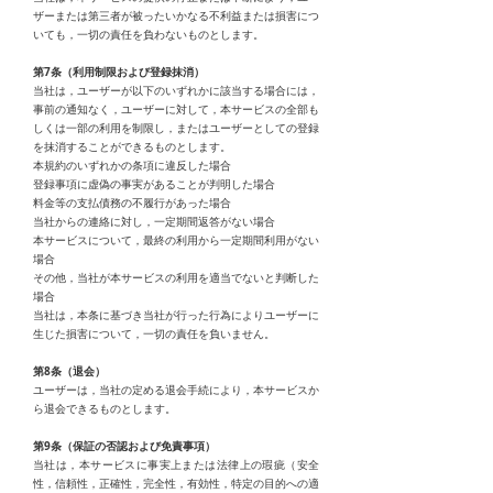
ザーまたは第三者が被ったいかなる不利益または損害につ
いても，一切の責任を負わないものとします。
第7条（利用制限および登録抹消）
当社は，ユーザーが以下のいずれかに該当する場合には，
事前の通知なく，ユーザーに対して，本サービスの全部も
しくは一部の利用を制限し，またはユーザーとしての登録
を抹消することができるものとします。
本規約のいずれかの条項に違反した場合
登録事項に虚偽の事実があることが判明した場合
料金等の支払債務の不履行があった場合
当社からの連絡に対し，一定期間返答がない場合
本サービスについて，最終の利用から一定期間利用がない
場合
その他，当社が本サービスの利用を適当でないと判断した
場合
当社は，本条に基づき当社が行った行為によりユーザーに
生じた損害について，一切の責任を負いません。
第8条（退会）
ユーザーは，当社の定める退会手続により，本サービスか
ら退会できるものとします。
第9条（保証の否認および免責事項）
当社は，本サービスに事実上または法律上の瑕疵（安全
性，信頼性，正確性，完全性，有効性，特定の目的への適