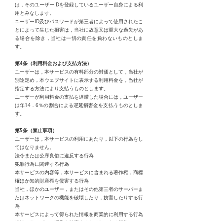
は，そのユーザーIDを登録しているユーザー自身による利
用とみなします。
ユーザーID及びパスワードが第三者によって使用されたこ
とによって生じた損害は，当社に故意又は重大な過失があ
る場合を除き，当社は一切の責任を負わないものとしま
す。
第4条（利用料金および支払方法）
ユーザーは，本サービスの有料部分の対価として，当社が
別途定め，本ウェブサイトに表示する利用料金を，当社が
指定する方法により支払うものとします。
ユーザーが利用料金の支払を遅滞した場合には，ユーザー
は年14．6％の割合による遅延損害金を支払うものとしま
す。
第5条（禁止事項）
ユーザーは，本サービスの利用にあたり，以下の行為をし
てはなりません。
法令または公序良俗に違反する行為
犯罪行為に関連する行為
本サービスの内容等，本サービスに含まれる著作権，商標
権ほか知的財産権を侵害する行為
当社，ほかのユーザー，またはその他第三者のサーバーま
たはネットワークの機能を破壊したり，妨害したりする行
為
本サービスによって得られた情報を商業的に利用する行為