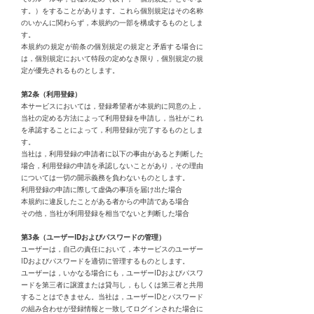
す。）をすることがあります。これら個別規定はその名称
のいかんに関わらず，本規約の一部を構成するものとしま
す。
本規約の規定が前条の個別規定の規定と矛盾する場合に
は，個別規定において特段の定めなき限り，個別規定の規
定が優先されるものとします。
第2条（利用登録）
本サービスにおいては，登録希望者が本規約に同意の上，
当社の定める方法によって利用登録を申請し，当社がこれ
を承認することによって，利用登録が完了するものとしま
す。
当社は，利用登録の申請者に以下の事由があると判断した
場合，利用登録の申請を承認しないことがあり，その理由
については一切の開示義務を負わないものとします。
利用登録の申請に際して虚偽の事項を届け出た場合
本規約に違反したことがある者からの申請である場合
その他，当社が利用登録を相当でないと判断した場合
第3条（ユーザーIDおよびパスワードの管理）
ユーザーは，自己の責任において，本サービスのユーザー
IDおよびパスワードを適切に管理するものとします。
ユーザーは，いかなる場合にも，ユーザーIDおよびパスワ
ードを第三者に譲渡または貸与し，もしくは第三者と共用
することはできません。当社は，ユーザーIDとパスワード
の組み合わせが登録情報と一致してログインされた場合に