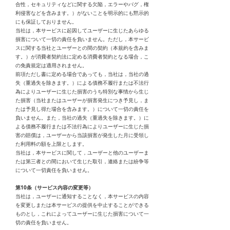
合性，セキュリティなどに関する欠陥，エラーやバグ，権
利侵害などを含みます。）がないことを明示的にも黙示的
にも保証しておりません。
当社は，本サービスに起因してユーザーに生じたあらゆる
損害について一切の責任を負いません。ただし，本サービ
スに関する当社とユーザーとの間の契約（本規約を含みま
す。）が消費者契約法に定める消費者契約となる場合，こ
の免責規定は適用されません。
前項ただし書に定める場合であっても，当社は，当社の過
失（重過失を除きます。）による債務不履行または不法行
為によりユーザーに生じた損害のうち特別な事情から生じ
た損害（当社またはユーザーが損害発生につき予見し，ま
たは予見し得た場合を含みます。）について一切の責任を
負いません。また，当社の過失（重過失を除きます。）に
よる債務不履行または不法行為によりユーザーに生じた損
害の賠償は，ユーザーから当該損害が発生した月に受領し
た利用料の額を上限とします。
当社は，本サービスに関して，ユーザーと他のユーザーま
たは第三者との間において生じた取引，連絡または紛争等
について一切責任を負いません。
第10条（サービス内容の変更等）
当社は，ユーザーに通知することなく，本サービスの内容
を変更しまたは本サービスの提供を中止することができる
ものとし，これによってユーザーに生じた損害について一
切の責任を負いません。