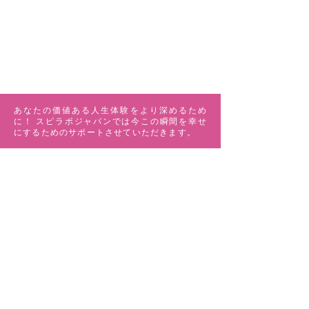
あなたの価値ある人生体験をより深めるため
に！ スピラボジャパンでは今この瞬間を幸せ
にするためのサポートさせていただきます。
MENU
ABOUT US
ワークショップ
マイカルテ
ペンデュラム講座
​
ミズヒキ講座
アカシックコース
個人セッション