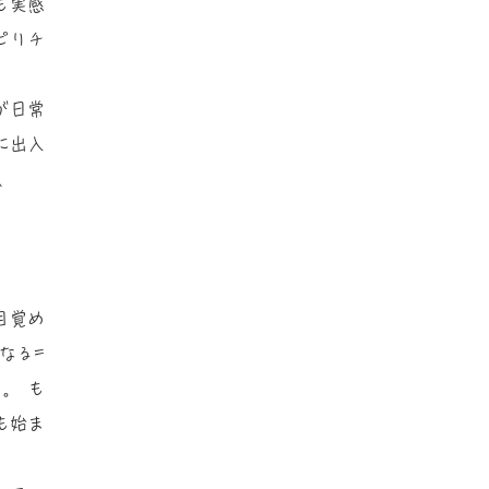
も実感
ピリチ
。
が日常
に出入
、
を目覚め
なる=
。 も
も始ま