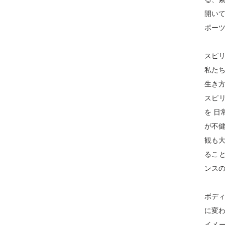
開いて
ポー
スピ
私た
生き
スピリ
を 日
が不
観も
ること
ンスの
ボデ
に変わ
イメー