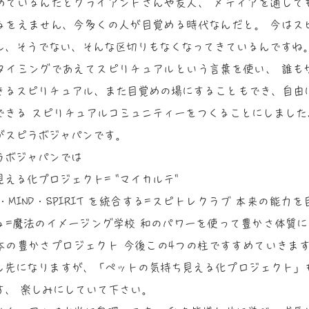
めているんだとクライアントさんや友人、 メディアを通して
るをえません、今多くの人が目覚める時代なんだと。 今はス
ル、そうでない、そんな区切りもなくなってきているんですね
タイミングであえてスピリチュアルという言葉を使い、 誰も
きるスピリチュアル、また目覚めの場にすることもでき、自由
できる スピリチュアルコミュニティーをつくることにしました
がスピラボジャパンです。
ラボジャパンでは
見える化プロジェクト= "マイカルテ"
Y・MIND・SPIRIT を統合する=スピトレクラブ 本来の能力
る=魔法のイメージング学校 和のパワーを使って豊かさ体質に
本の豊かさプロジェクト 今後この4つの柱ですすめていきます
し先になりますが、「ペットの気持ち見える化プロジェクト」
す、 楽しみにしていて下さい。