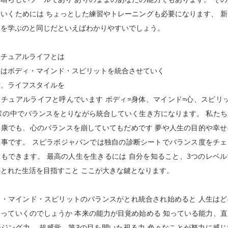
いくためには ちょっとした練習やトレーニングも必要になります、 
ツを学ぶのと同じだといえばわかりやすいでしょう。
リチュアルライフとは
ちはボディ・マインド・スピリットを統合させていく
方、ライフスタイルを
チュアルライフと呼んでいます ボディ=身体、マインド=心、スピリ
常の中でバランスをとりながら統合していく生き方になります。 私た
健康でも、心のバランスを崩していてもだめです 夢や人生の目的や幸せ
大事です。 スピラボジャパンでは独自の診断シートでバランス度をチェ
もできます。 最高の人生を生きるには 自分を知ること、3つのレベ
とれた生活を目指すこと ここが大きな鍵となります。
ィ・マインド・スピリットのバランスがとれ統合され始めると 人生はど
っていくのでしょうか 本来の能力が目覚め始める 知っている能力、
ジング力、 超感覚、第3の目を開いた視る力 色々なことが努力に感