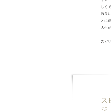
しくで
通りに
とに
人生
スピ
​
ジ