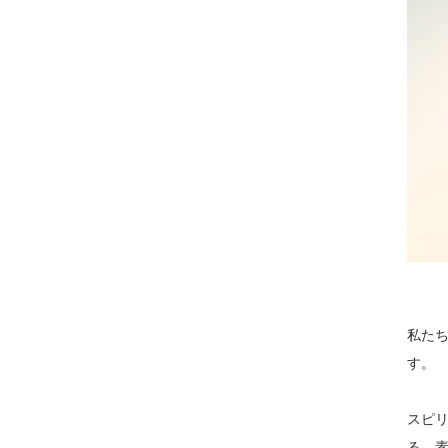
私た
す。
スピ
る、素