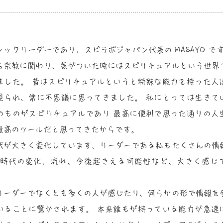
シックリーダーであり、スピラボジャパン代表の MASAYO です
ら宗教に関わり、気がついた時にはスピリチュアルという世界
ました。 昔はスピリチュアルというと特殊な能力を持った人
見られ、常に不思議に思ってきました。 私にとっては生きて
のものがスピリチュアルであり 最高に便利で思った通りの人
最高のツールだと思ってきたからです。
代が大きく変化しています、リーダーである私もたくさんの情
 時代の変化、流れ、今後起きえる可能性など、大きく感じ
リーダーでなくとも多くの人が感じたり、何らかの形で情報を
いることに驚かされます。 本来誰もが持っている能力が急速