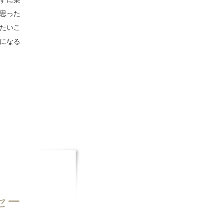
の思った
りたいこ
になる
セー