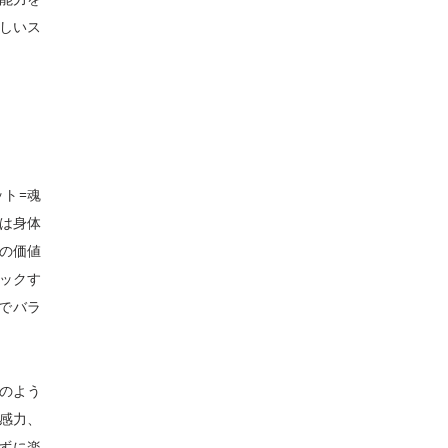
新しいス
ット=魂
ちは身体
の価値
ックす
ルでバラ
のよう
直感力、
じずに楽