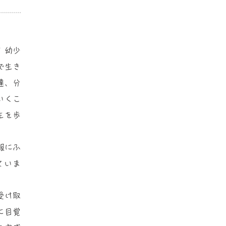
 幼少
で生き
達、分
いくこ
生を歩
報にふ
ていま
受け取
に目覚