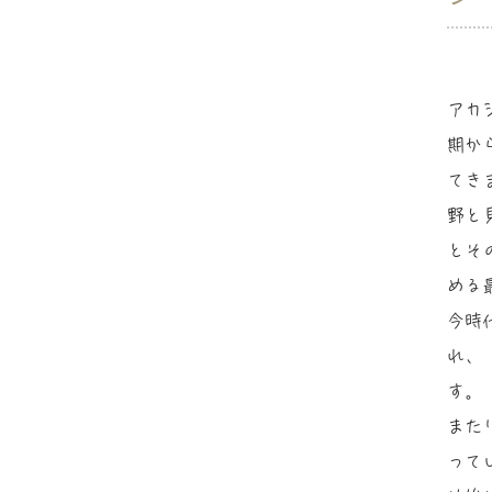
アカ
期か
てき
野と
とそ
める
今時
れ、
す。
また
って