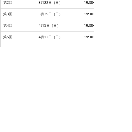
第2回
3月22日（日）
19:30〜22:00
第3回
3月29日（日）
19:30〜22:00
第4回
4月5日（日）
19:30〜22:00
第5回
4月12日（日）
19:30〜22:00
第6回
4月19日（日）
19:30〜22:00
第7回
4月26日（日）
19:30〜22:00
日程が合わなくても大丈夫です💪
✔ 当日リアルタイム参加ができない場合でも
アーカ
イブ受講
が可能
です。
「参加したいけど、日程が合わない…」
という方も、安心してご参加いただけます😊
💡
受講料について