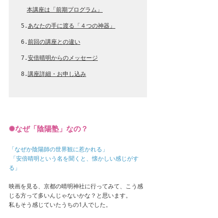
本講座は「前期プログラム」
5.
あなたの手に渡る「４つの神器」
6.
前回の講座との違い
7.
安倍晴明からのメッセージ
8.
講座詳細・お申し込み
✺なぜ「陰陽塾」なの？
「なぜか陰陽師の世界観に惹かれる」
 「安倍晴明という名を聞くと、懐かしい感じがす
る」
映画を見る、京都の晴明神社に行ってみて、こう感
じる方って多いんじゃないかな？と思います。
私もそう感じていたうちの1人でした。