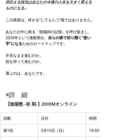
回伝える技法はあなたの今後の人生を大きく変える
ものになる」
この講座は、何かを“してもらう”場ではありません。
あなたの中に眠る「陰陽師の記憶」を呼び覚まし、
2026年という激動期を、
自らの術で切り開く“使い
手”になる
ためのロードマップです。
不安なまま進むのか。
技を持って進むのか。
選ぶのは、あなたです。
◉詳　細
【陰陽塾 -前 期-】ZOOMオンライン
回数
日付
時間
第1回
3月15日（日）
19:30〜22:00