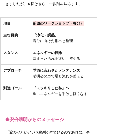
きましたが、今回はさらに一歩踏み込みます。
項目
前回のワークショップ（春分）
主な目的
「浄化・調整」
春分に向けた排出と整理
スタンス
エネルギーの掃除
溜まった汚れを祓い、整える
アプローチ
季節に合わせたメンテナンス
晴明公の力で場と流れを整える
到達ゴール
「スッキリした私」へ
重いエネルギーを手放し軽くなる
✺
安倍晴明からのメッセージ
「変わりたいという直感がきているのであれば、今