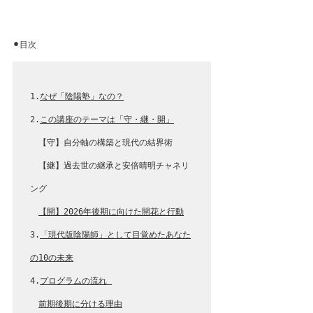
⚫︎目次
1.
なぜ「陰陽塾」なの？
2.
この講座のテーマは「守・継・開」
【守】自分軸の構築と現代の結界術
【継】過去世の継承と安倍晴明チャネリ
ング
【開】2026年後期に向けた開花と行動
3.
「現代版陰陽師」として目覚めたあなた
の10の未来
4.
プログラムの流れ 
前期後期に分ける理由