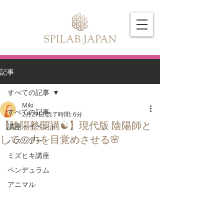
記事
すべての記事
Miki
すべての記事
2月27日
読了時間: 6分
【陰陽塾開講☯️】現代版 陰陽師と
講座・イベント
しての力を目覚めさせる🌸
バスツアー
ミズヒキ講座
ペンデュラム
アニマル