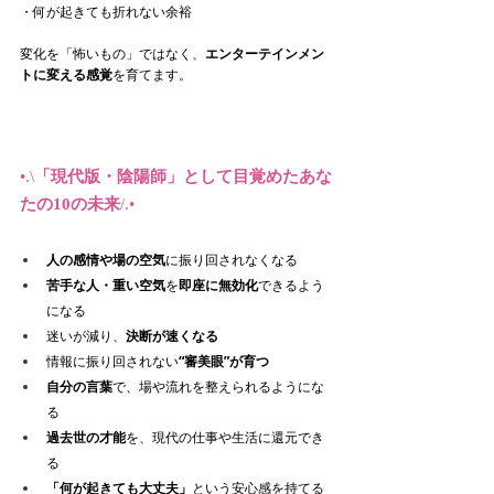
・何が起きても折れない余裕
変化を「怖いもの」ではなく、
エンターテインメン
トに変える感覚
を育てます。
•.\
「現代版・陰陽師」として目覚めたあな
たの10の未来
/.•
人の感情や場の空気
に振り回されなくなる
苦手な人・重い空気
を
即座に無効化
できるよう
になる
迷いが減り、
決断が速くなる
情報に振り回されない
“審美眼”が育つ　
自分の言葉
で、場や流れを整えられるようにな
る
過去世の才能
を、現代の仕事や生活に還元でき
る
「何が起きても大丈夫」
という安心感を持てる