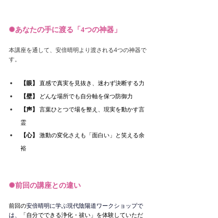
✺
あなたの手に渡る「4つの神器」
本講座を通して、安倍晴明より渡される4つの神器で
す。
【眼】
 直感で真実を見抜き、迷わず決断する力
【壁】
 どんな場所でも自分軸を保つ防御力
【声】
 言葉ひとつで場を整え、現実を動かす言
霊
【心】
 激動の変化さえも「面白い」と笑える余
裕
✺
前回の講座との違い
前回の
安倍晴明に学ぶ現代陰陽道ワークショップで
は、
「自分でできる浄化・祓い」を体験していただ