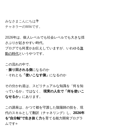
みなさまこんにちは💐
チャネラーのMikiです。
2026年は、個人レベルでも社会レベルでも大きな揺
さぶりが起きやすい時代。
ブログでも何度かお伝えしていますが、いわゆる
激
動の時代
というやつです。
この流れの中で、
・
振り回される側
になるのか
・それとも
「使いこなす側」
になるのか
その分かれ道は、スピリチュアルな知識を「何を知
っているか」ではなく、 
現実の人生で「何を使いこ
なせるか」
にあります。
この講座は、かつて都を守護した陰陽師の技を、現
代のスキルとして翻訳（チャネリング）し、
2026年
を“自分軸”で生き抜く力
を育てる能力開発プログラ
ムです⭐️