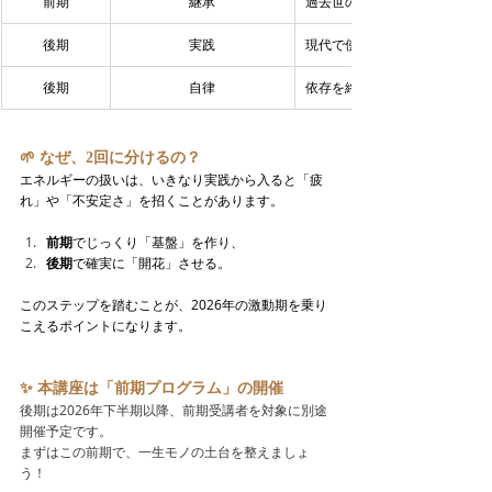
前期
継承
過去世の技を今の体で使える形
後期
実践
現代で使える結界・言霊術を運
後期
自律
依存を終え、自分が自分を守る
🌱 なぜ、2回に分けるの？
エネルギーの扱いは、いきなり実践から入ると「疲
れ」や「不安定さ」を招くことがあります。
前期
でじっくり「基盤」を作り、
後期
で確実に「開花」させる。
このステップを踏むことが、2026年の激動期を乗り
こえるポイントになります。
✨ 本講座は「前期プログラム」の開催
後期は2026年下半期以降、前期受講者を対象に別途
開催予定です。
まずはこの前期で、一生モノの土台を整えましょ
う！