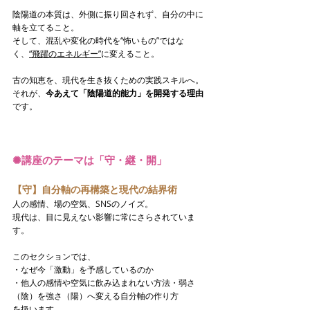
陰陽道の本質は、外側に振り回されず、自分の中に
軸を立てること。
そして、混乱や変化の時代を“怖いもの”ではな
く、
“飛躍のエネルギー”
に変えること。
古の知恵を、現代を生き抜くための実践スキルへ。
それが、
今あえて「陰陽道的能力」を開発する理由
です。
✺
講座のテーマは「守・継・開」
【守】自分軸の再構築と現代の結界術
人の感情、場の空気、SNSのノイズ。
現代は、目に見えない影響に常にさらされていま
す。
このセクションでは、
・なぜ今「激動」を予感しているのか
・他人の感情や空気に飲み込まれない方法・弱さ
（陰）を強さ（陽）へ変える自分軸の作り方
を扱います。