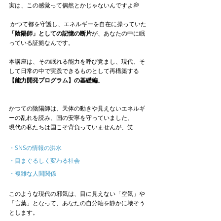
実は、この感覚って偶然とかじゃないんですよ💭
 かつて都を守護し、エネルギーを自在に操っていた
「陰陽師」としての記憶の断片
が、あなたの中に眠
っている証拠なんです。
本講座は、その眠れる能力を呼び覚まし、現代、そ
して日常の中で実践できるものとして再構築する
【能力開発プログラム】の基礎編
。
かつての陰陽師は、天体の動きや見えないエネルギ
ーの乱れを読み、国の安寧を守っていました。
現代の私たちは国こそ背負っていませんが、笑
・SNSの情報の洪水
・目まぐるしく変わる社会
・複雑な人間関係
このような現代の邪気は、目に見えない「空気」や
「言葉」となって、あなたの自分軸を静かに壊そう
とします。