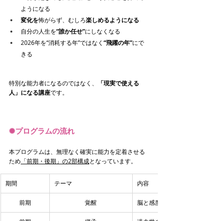
ようになる
変化を
怖がらず、むしろ
楽しめるようになる
自分の人生を
“誰か任せ”
にしなくなる　
2026年を“消耗する年”ではなく
“飛躍の年”
にで
きる
特別な能力者になるのではなく、
「現実で使える
人」になる講座
です。
✺
プログラムの流れ
本プログラムは、無理なく確実に能力を定着させる
ため
「前期・後期」の2部構成
となっています。
期間
テーマ
内容
前期
覚醒
脳と感度を整え、直感を確信に