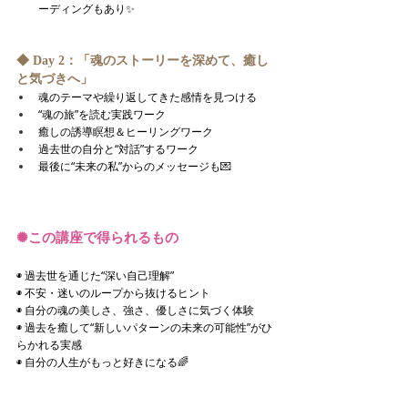
ーディングもあり✨
◆ 
Day 2：「魂のストーリーを深めて、癒し
と気づきへ」
魂のテーマや繰り返してきた感情を見つける
“魂の旅”を読む実践ワーク
癒しの誘導瞑想＆ヒーリングワーク
過去世の自分と“対話”するワーク
最後に“未来の私”からのメッセージも💌
✺
この講座で得られるもの
◉ 過去世を通じた“深い自己理解”
◉ 不安・迷いのループから抜けるヒント
◉ 自分の魂の美しさ、強さ、優しさに気づく体験
◉ 過去を癒して“新しいパターンの未来の可能性”がひ
らかれる実感
◉ 自分の人生がもっと好きになる🌈