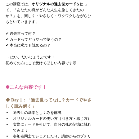
この講座では、
オリジナルの過去世カード
を使っ
て、「あなたの魂がどんな人生を旅してきたの
か？」を、楽しく・やさしく・ワクワクしながらひ
もといていきます。
✔︎ 過去世って何？
✔︎ カードってどうやって使うの？
✔︎ 本当に私でも読めるの？
→ はい、だいじょうぶです！
初めての方にこそ受けてほしい内容です😊
✺
こんな内容です！
◆ Day 1：「過去世ってなに？カードでやさ
しく読み解く」
過去世の基本としくみを解説
オリジナルカードの使い方（引き方・感じ方）
実際にカードを引いて、自分の魂の記憶に触れ
てみよう
参加者同士でシェアしたり、講師からのプチリ