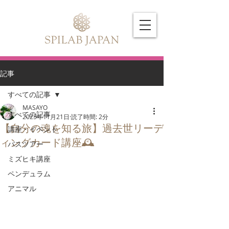
記事
すべての記事
MASAYO
すべての記事
2025年11月21日
読了時間: 2分
【自分の魂を知る旅】過去世リーデ
講座・イベント
ィングカード講座🕰️
バスツアー
ミズヒキ講座
ペンデュラム
アニマル