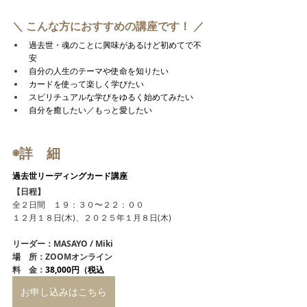
＼ こんな方におすすめの講座です！ ／
過去世・魂のことに興味があるけど初めてで不
安
自分の人生のテーマや使命を知りたい
カードを使って楽しく学びたい
スピリチュアルな学びをゆるく始めてみたい
自分を癒したい／もっと愛したい
◉詳　細
過去世リーディングカード講座
【日程】
全２日間　１９：３０〜２２：００
１２月１８日(木)、２０２５年１月８日(木)
リーダー：MASAYO / Miki
場　所：ZOOMオンライン
料　金：
38,000円（税込
お申し込みはこちら