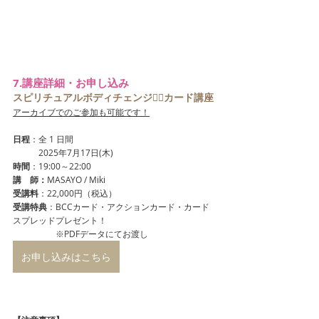
7.講座詳細・お申し込み
スピリチュアルボディチェンジ🧘‍♀️カード講座
アーカイブでのご参加も可能です！
日程
：全 1 日間
　　　2025年7月17日(木)
時間
：19:00～22:00
講　師：
MASAYO / Miki
受講料
：22,000円（税込）
受講特典
：BCCカード・アクションカード・カード
スプレッドプレゼント！
　　　　　※PDFデータにてお渡し
お申し込みはこちら