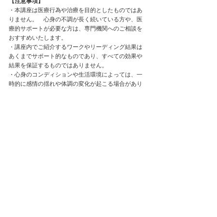
【注意事項】
・本講座は医療行為や治療を目的としたものではあ
りません。　心身の不調が長く続いている方や、医
療的サポートが必要な方は、専門機関へのご相談を
おすすめいたします。
・講座内でご紹介するワークやリーディング結果は
あくまでサポート的なものであり、すべての効果や
結果を保証するものではありません。
・心身のコンディションや生活環境によっては、一
時的に感情の揺れや体調の変化が起こる場合があり
ます。無理のない範囲でご参加ください。
・当講座にて取り扱う全ての個人情報に関して、
プ
ライバシーポリシー
に則り、個人情報の保護を徹底
しています。
・お支払い方法は振り込みのみ、詳細はお申し込み
後にお知らせいたします。（その他お支払い方法は
ご相談ください）
・分割払いにも対応可 ※要相談
スピリチュアル
ボディチェンジ
講座・イベント