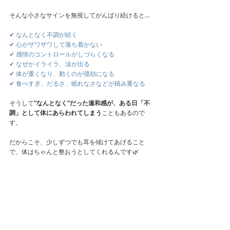
そんな小さなサインを無視してがんばり続けると…
✔ なんとなく不調が続く
✔ 心がザワザワして落ち着かない
✔ 感情のコントロールがしづらくなる
✔ なぜかイライラ、涙が出る
✔ 体が重くなり、動くのが億劫になる
✔ 食べすぎ、だるさ、眠れなさなどが積み重なる
そうして
“なんとなく”だった違和感が、ある日「不
調」として体にあらわれてしまう
こともあるので
す。
だからこそ、少しずつでも耳を傾けてあげること
で、体はちゃんと整おうとしてくれるんです🌿