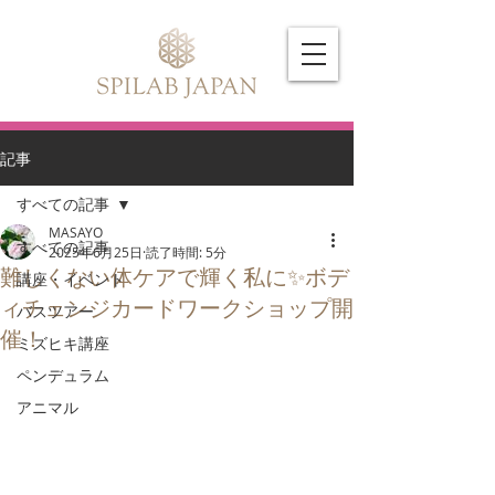
記事
すべての記事
MASAYO
すべての記事
2025年6月25日
読了時間: 5分
難しくない体ケアで輝く私に✨ボデ
講座・イベント
ィチェンジカードワークショップ開
バスツアー
催！
ミズヒキ講座
ペンデュラム
アニマル