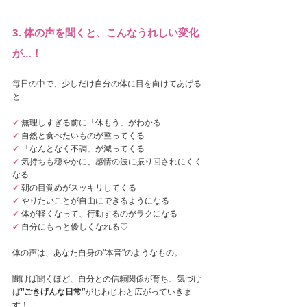
3. 体の声を聞くと、こんなうれしい変化
が…！
毎日の中で、少しだけ自分の体に目を向けてあげる
と——
✔
 無理しすぎる前に「休もう」がわかる
✔ 
自然と食べたいものが整ってくる
✔
 「なんとなく不調」が減ってくる
✔
 気持ちも穏やかに、感情の波に振り回されにくく
なる
✔
 朝の目覚めがスッキリしてくる
✔
 やりたいことが自由にできるようになる
✔
 体が軽くなって、行動するのがラクになる
✔
 自分にもっと優しくなれる♡
体の声は、あなた自身の“本音”のようなもの。
聞けば聞くほど、自分との信頼関係が育ち、気づけ
ば
“ごきげんな日常”
がじわじわと広がっていきま
す！