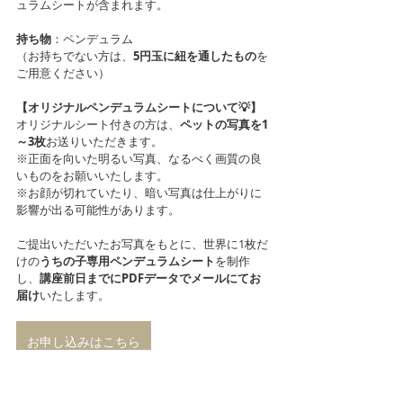
ュラムシートが含まれます。
持ち物
：ペンデュラム
（お持ちでない方は、
5円玉に紐を通したもの
を
ご用意ください）
【オリジナルペンデュラムシートについて💡】
オリジナルシート付きの方は、
ペットの写真を1
～3枚
お送りいただきます。
※正面を向いた明るい写真、なるべく画質の良
いものをお願いいたします。
※お顔が切れていたり、暗い写真は仕上がりに
影響が出る可能性があります。
ご提出いただいたお写真をもとに、世界に1枚だ
けの
うちの子専用ペンデュラムシート
を制作
し、
講座前日までにPDFデータでメールにてお
届け
いたします。
お申し込みはこちら