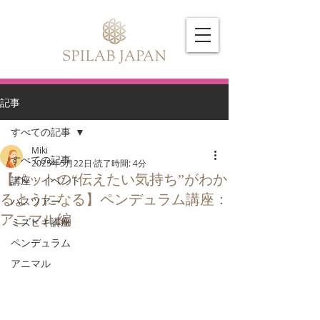
記事
すべての記事
Miki
すべての記事
2025年5月22日
読了時間: 4分
【ペットの“伝えたい気持ち”がわか
講座・イベント
るようになる】ペンデュラム講座：
バスツアー
アニマル編
ミズヒキ講座
ペンデュラム
アニマル