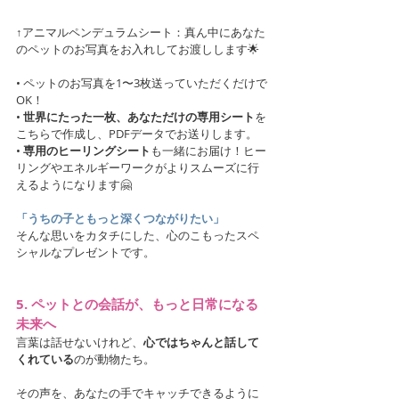
↑アニマルペンデュラムシート：真ん中にあなた
のペットのお写真をお入れしてお渡しします🌟
• ペットのお写真を1〜3枚送っていただくだけで
OK！
• 
世界にたった一枚、あなただけの専用シート
を
こちらで作成し、PDFデータでお送りします。
• 
専用のヒーリングシート
も一緒にお届け！ヒー
リングやエネルギーワークがよりスムーズに行
えるようになります🤗
「うちの子ともっと深くつながりたい」
そんな思いをカタチにした、心のこもったスペ
シャルなプレゼントです。
5. ペットとの会話が、もっと日常になる
未来へ
言葉は話せないけれど、
心ではちゃんと話して
くれている
のが動物たち。
その声を、あなたの手でキャッチできるように