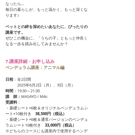
なったら…
毎日の暮らしが、もっと温かく、もっと深くな
ります♪
ペットとの絆を深めたいあなたに、ぴったりの
講座です。
ぜひこの機会に、「うちの子」ともっと仲良く
なる一歩を踏み出してみませんか？
7.講座詳細・お申し込み
ペンデュラム講座：アニマル編
日程
：全2日間
　　　2025年6月2日（月）、9日（月）
時間
：19:30～21:30
講　師：
MASAYO / Miki
受講料
：
・基礎シート×6枚＆オリジナルペンデュラムシ
ート×10枚付き　
38,500円（税込）
・基礎シート×6枚＆通常バージョンのペンデュ
ラムシート10枚付き　
33,000円（税込）
※どちらのコースにも講座内で使用するペンデ