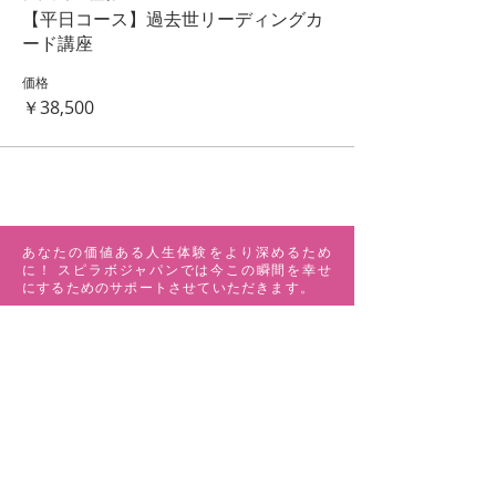
【平日コース】過去世リーディングカ
ード講座
価格
￥38,500
あなたの価値ある人生体験をより深めるため
に！ スピラボジャパンでは今この瞬間を幸せ
にするためのサポートさせていただきます。
MENU
ABOUT US
ワークショップ
マイカルテ
ペンデュラム講座