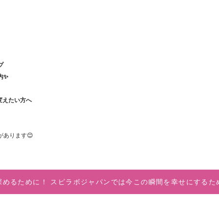
プ
内✨
変えたい方へ
あります😊
深めるために！ スピラボジャパンでは今この瞬間を幸せにするた