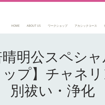
HOME
ABOUT US
ワークショップ
アカシックコース
倍晴明公スペシャ
ョップ】チャネリ
別祓い・浄化