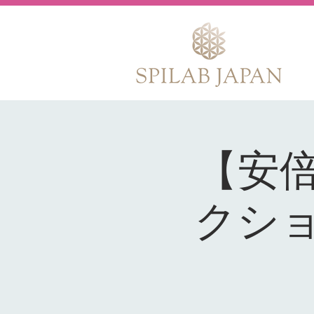
【安
クシ